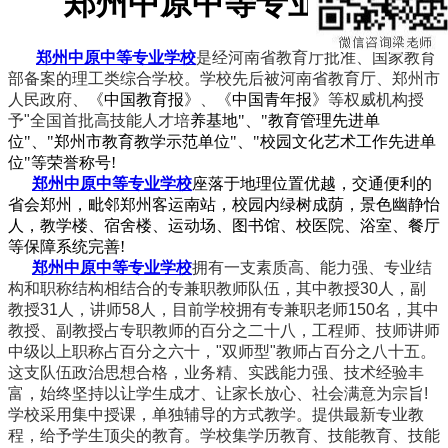
郑州中原中等专业学校
郑州中原中等专业学校
是经河南省教育厅批准、国家教育
部备案的理工类综合学校。学校先后被河南省教育厅、郑州市
人民政府、《
中国教育报
》、《
中国青年报
》等权威机构授
予"全国首批高技能人才培
养基地"、"教育管理先进单
位"、"郑州市教育教学示范单位"、"校园文化艺术工作先进单
位"等荣誉称号!
郑州中原中等专业学校
座落于地理位置优越，交通便利的
省会郑州，毗邻郑州客运南站，校园内绿树成荫，景色幽静怡
人，教学楼、宿舍楼、运动场、图书馆、校医院、浴室、餐厅
等保障系统完善!
郑州中原中等专业学校
拥有一支素质高、能力强、专业结
构和职称结构相结合的专兼职教师队伍，其中教授30人，副
教授31人，讲师58人，目前学校拥有专兼职老师150名，其中
教授、副教授占专职教师的百分之二十八，工程师、技师讲师
中级以上职称占百分之六十，"双师型"教师占百分之八十五。
这支队伍政治思想合格，业务精、实践能力强、技术经验丰
富，始终坚持以让学生成才、让家长放心、社会满意为宗旨!
学校采用集中授课，单独辅导的方式教学。提供最新专业教
程，给予学生顶尖的教育。学校集学历教育、技能教育、技能